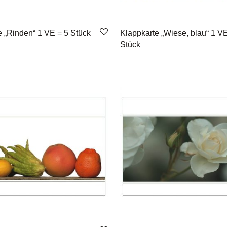
e „Rinden“ 1 VE = 5 Stück
Klappkarte „Wiese, blau“ 1 VE
Stück