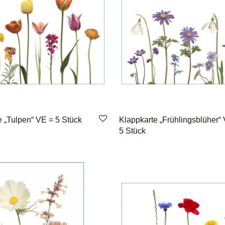
e „Tulpen“ VE = 5 Stück
Klappkarte „Frühlingsblüher“
5 Stück