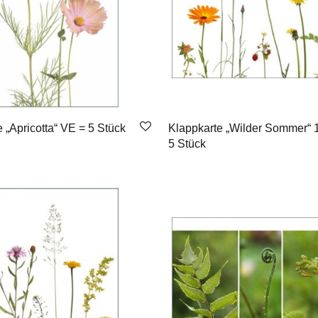
 „Apricotta“ VE = 5 Stück
Klappkarte „Wilder Sommer“ 
5 Stück