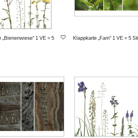
e „Bienenwiese“ 1 VE = 5
Klappkarte „Farn“ 1 VE = 5 S