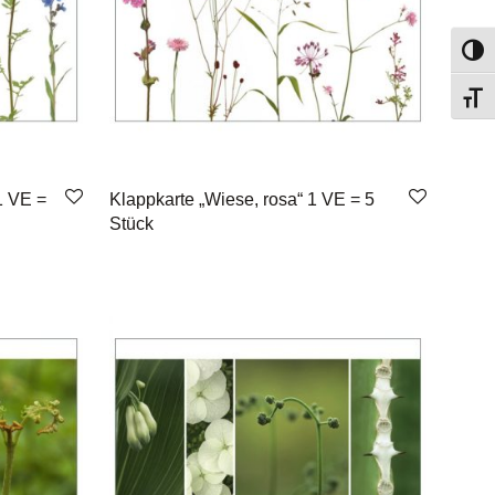
Toggl
Toggl
1 VE =
Klappkarte „Wiese, rosa“ 1 VE = 5
Stück