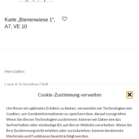
Karte „Bienenwiese 1“,
A7, VE 10
Hersteller:
Lang & Schrödter GbR
Königsberger Str. 8
Cookie-Zustimmung verwalten
23701 Eutin
Um Ihnen ein optimales Erlebnis zu bieten, verwenden wir Technologien wie
office@zwiebelblueher.de
Cookies, um Geräteinformationen zu speichern bzw. darauf zuzugreifen.
Wenn Sie diesen Technologien zustimmen, können wir Daten wie das
Surfverhalten oder eindeutige IDs auf dieser Website verarbeiten. Wenn Sie
Ihre Zustimmung nicht erteilen oder zurückziehen, können bestimmte
Merkmale und Funktionen beeinträchtigt werden.