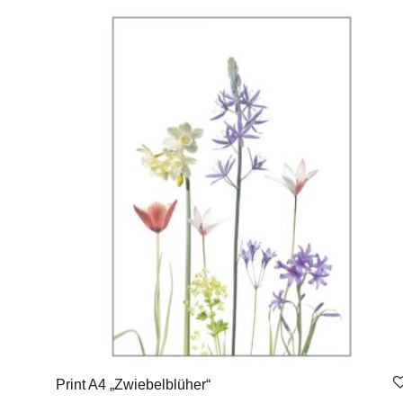
Print A4 „Zwiebelblüher“