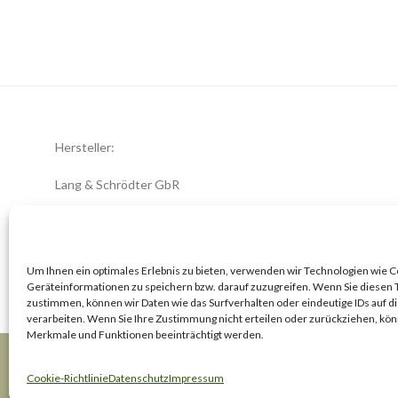
Hersteller:
Lang & Schrödter GbR
Königsberger Str. 8
23701 Eutin
office@zwiebelblueher.de
Um Ihnen ein optimales Erlebnis zu bieten, verwenden wir Technologien wie 
Geräteinformationen zu speichern bzw. darauf zuzugreifen. Wenn Sie diesen
zustimmen, können wir Daten wie das Surfverhalten oder eindeutige IDs auf d
verarbeiten. Wenn Sie Ihre Zustimmung nicht erteilen oder zurückziehen, k
Merkmale und Funktionen beeinträchtigt werden.
Impressum
AGB
Datenschutzerklärung
Cookie-Richtlinie (EU)
Cookie-Richtlinie
Datenschutz
Impressum