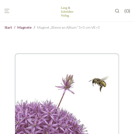
0
Start
/
Magnete
/
Magnet „Biene an Allium“ 5×5 cm VE=5