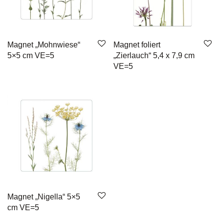
Magnet „Mohnwiese“
Magnet foliert
5×5 cm VE=5
„Zierlauch“ 5,4 x 7,9 cm
VE=5
Magnet „Nigella“ 5×5
cm VE=5