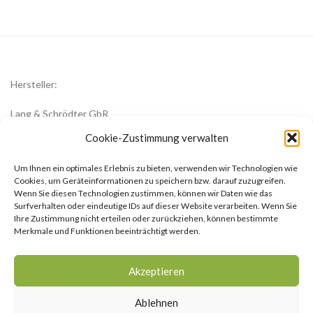
Hersteller:
Lang & Schrödter GbR
Königsberger Str. 8
Cookie-Zustimmung verwalten
23701 Eutin
Um Ihnen ein optimales Erlebnis zu bieten, verwenden wir Technologien wie
office@zwiebelblueher.de
Cookies, um Geräteinformationen zu speichern bzw. darauf zuzugreifen.
Wenn Sie diesen Technologien zustimmen, können wir Daten wie das
Surfverhalten oder eindeutige IDs auf dieser Website verarbeiten. Wenn Sie
Ihre Zustimmung nicht erteilen oder zurückziehen, können bestimmte
Merkmale und Funktionen beeinträchtigt werden.
Impressum
Akzeptieren
AGB
Ablehnen