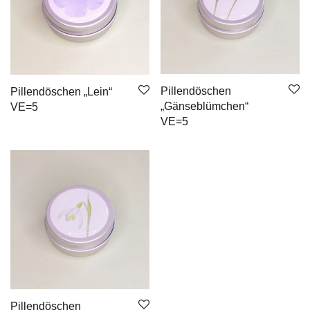
Pillendöschen
Pillendöschen „Lein“
„Gänseblümchen“
VE=5
VE=5
Pillendöschen