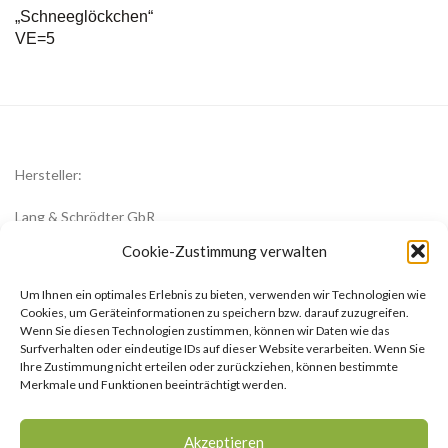
„Schneeglöckchen“
VE=5
Hersteller:
Lang & Schrödter GbR
Königsberger Str. 8
Cookie-Zustimmung verwalten
23701 Eutin
Um Ihnen ein optimales Erlebnis zu bieten, verwenden wir Technologien wie
office@zwiebelblueher.de
Cookies, um Geräteinformationen zu speichern bzw. darauf zuzugreifen.
Wenn Sie diesen Technologien zustimmen, können wir Daten wie das
Surfverhalten oder eindeutige IDs auf dieser Website verarbeiten. Wenn Sie
Ihre Zustimmung nicht erteilen oder zurückziehen, können bestimmte
Merkmale und Funktionen beeinträchtigt werden.
Impressum
Akzeptieren