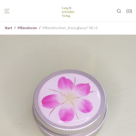
0
Start
/
Pillendosen
/
Pillendöschen „Rosa glauca“ VE=5