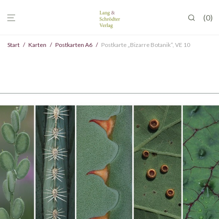
0
Start
/
Karten
/
Postkarten A6
/
Postkarte „Bizarre Botanik“, VE 10