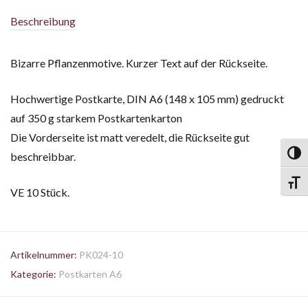
Beschreibung
Bizarre Pflanzenmotive. Kurzer Text auf der Rückseite.
Hochwertige Postkarte, DIN A6 (148 x 105 mm) gedruckt
auf 350 g starkem Postkartenkarton
Die Vorderseite ist matt veredelt, die Rückseite gut
Toggl
beschreibbar.
Toggl
VE 10 Stück.
Artikelnummer:
PK024-10
Kategorie:
Postkarten A6