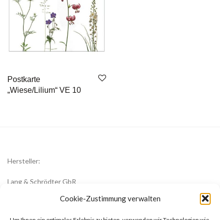
Postkarte
„Wiese/Lilium“ VE 10
Hersteller:
Lang & Schrödter GbR
Königsberger Str. 8
Cookie-Zustimmung verwalten
23701 Eutin
Um Ihnen ein optimales Erlebnis zu bieten, verwenden wir Technologien wie