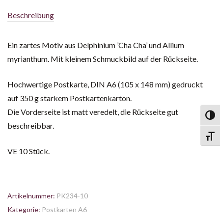
Beschreibung
Ein zartes Motiv aus Delphinium ’Cha Cha’ und Allium
myrianthum. Mit kleinem Schmuckbild auf der Rückseite.
Hochwertige Postkarte, DIN A6 (105 x 148 mm) gedruckt
auf 350 g starkem Postkartenkarton.
Die Vorderseite ist matt veredelt, die Rückseite gut
Toggl
beschreibbar.
Toggl
VE 10 Stück.
Artikelnummer:
PK234-10
Kategorie:
Postkarten A6