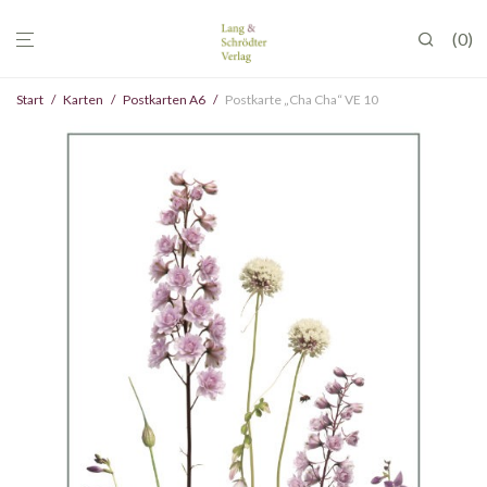
0
Start
/
Karten
/
Postkarten A6
/
Postkarte „Cha Cha“ VE 10