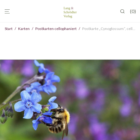
0
Start
/
Karten
/
Postkarten cellophaniert
/
Postkarte „Cynoglossum“, cellophaniert, VE 10