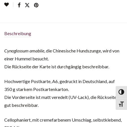
Beschreibung
Cynoglossum amabile
, die Chinesische Hundszunge, wird von
einer Hummel besucht.
Die Rückseite der Karte ist durchgängig beschreibbar.
Hochwertige Postkarte, A6, gedruckt in Deutschland, auf
350 g starkem Postkartenkarton.
Toggl
Die Vorderseite ist matt veredelt (UV-Lack), die Rückseite
gut beschreibbar.
Toggl
Cellophaniert, mit cremefarbenem Umschlag, selbstklebend,