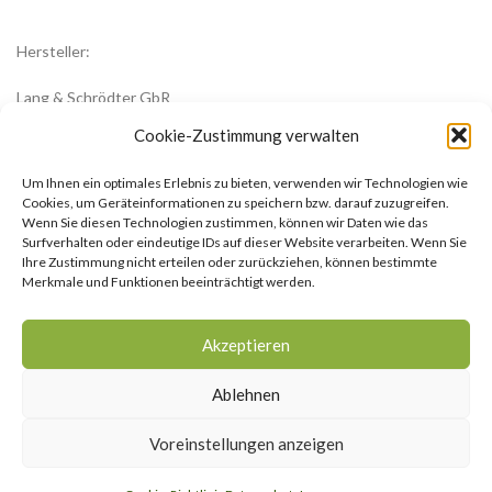
Hersteller:
Lang & Schrödter GbR
Königsberger Str. 8
Cookie-Zustimmung verwalten
23701 Eutin
Um Ihnen ein optimales Erlebnis zu bieten, verwenden wir Technologien wie
office@zwiebelblueher.de
Cookies, um Geräteinformationen zu speichern bzw. darauf zuzugreifen.
Wenn Sie diesen Technologien zustimmen, können wir Daten wie das
Surfverhalten oder eindeutige IDs auf dieser Website verarbeiten. Wenn Sie
Ihre Zustimmung nicht erteilen oder zurückziehen, können bestimmte
Merkmale und Funktionen beeinträchtigt werden.
Impressum
Akzeptieren
AGB
Ablehnen
Datenschutzerklärung
Voreinstellungen anzeigen
Cookie-Richtlinie (EU)