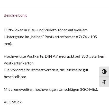
Beschreibung
Duftwicken in Blau- und Violett-Tönen auf weißem
Hintergrund im „halben“ Postkartenformat A7 (74 x 105
mm).
Hochwertige Postkarte, DIN A7, gedruckt auf 350 g starkem
Postkartenkarton.
Die Vorderseite ist matt veredelt, die Rückseite gut
Toggl
beschreibbar.
Toggl
Mit cremeweißen, hochwertigen Umschlägen (FSC-Mix).
VE 5 Stück.