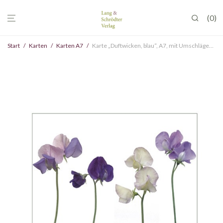
0
Start
/
Karten
/
Karten A7
/
Karte „Duftwicken, blau“, A7, mit Umschlägen, VE 5