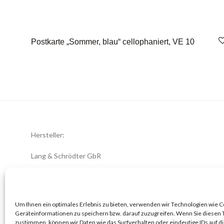
Postkarte „Sommer, blau“ cellophaniert, VE 10
Hersteller:
Lang & Schrödter GbR
Königsberger Str. 8
23701 Eutin
office@zwiebelblueher.de
Um Ihnen ein optimales Erlebnis zu bieten, verwenden wir Technologien wie 
Geräteinformationen zu speichern bzw. darauf zuzugreifen. Wenn Sie diesen
zustimmen, können wir Daten wie das Surfverhalten oder eindeutige IDs auf d