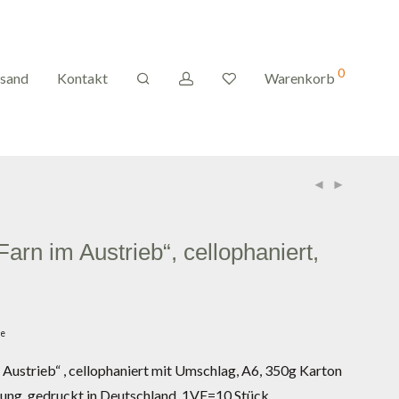
0
rsand
Kontakt
Warenkorb
Farn im Austrieb“, cellophaniert,
ge
 Austrieb“ , cellophaniert mit Umschlag, A6, 350g Karton
lung, gedruckt in Deutschland, 1VE=10 Stück