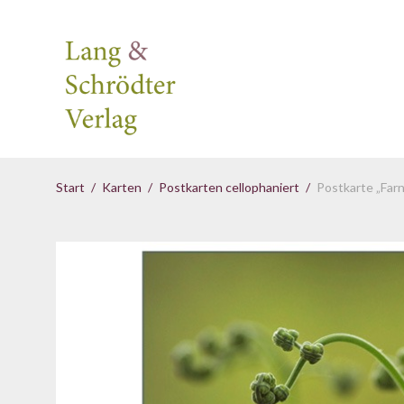
Start
/
Karten
/
Postkarten cellophaniert
/
Postkarte „Farn