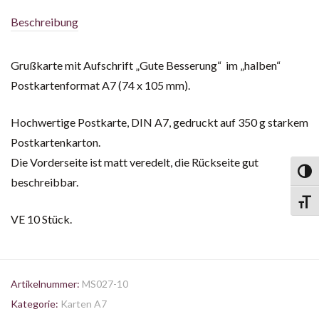
Beschreibung
Grußkarte mit Aufschrift „Gute Besserung“ im „halben“
Postkartenformat A7 (74 x 105 mm).
Hochwertige Postkarte, DIN A7, gedruckt auf 350 g starkem
Postkartenkarton.
Die Vorderseite ist matt veredelt, die Rückseite gut
Toggl
beschreibbar.
Toggl
VE 10 Stück.
Artikelnummer:
MS027-10
Kategorie:
Karten A7