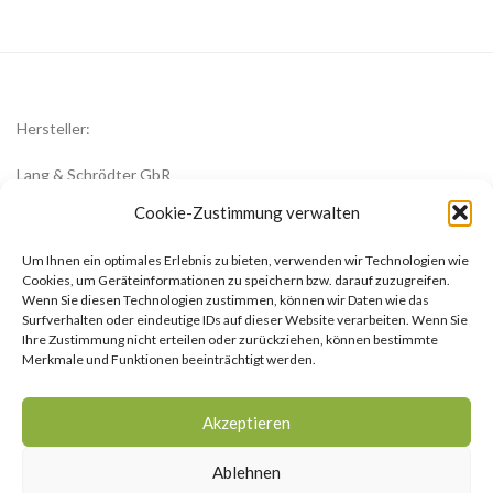
Hersteller:
Lang & Schrödter GbR
Königsberger Str. 8
Cookie-Zustimmung verwalten
23701 Eutin
Um Ihnen ein optimales Erlebnis zu bieten, verwenden wir Technologien wie
office@zwiebelblueher.de
Cookies, um Geräteinformationen zu speichern bzw. darauf zuzugreifen.
Wenn Sie diesen Technologien zustimmen, können wir Daten wie das
Surfverhalten oder eindeutige IDs auf dieser Website verarbeiten. Wenn Sie
Ihre Zustimmung nicht erteilen oder zurückziehen, können bestimmte
Merkmale und Funktionen beeinträchtigt werden.
Impressum
Akzeptieren
AGB
Ablehnen
Datenschutzerklärung