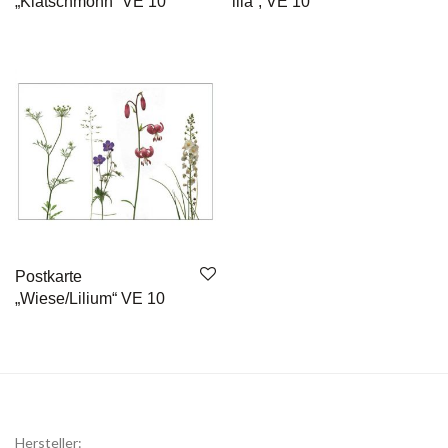
„Klatschmohn“ VE 10
lila“, VE 10
Postkarte
„Wiese/Lilium“ VE 10
Hersteller: