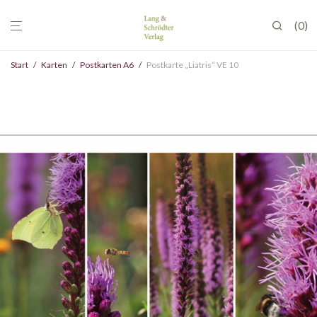
0
Start
/
Karten
/
Postkarten A6
/
Postkarte „Liatris“ VE 10