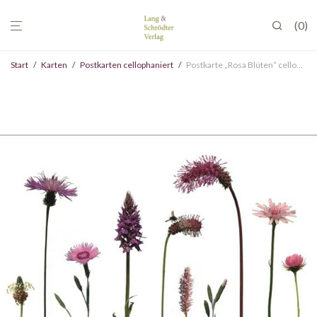
0
Start
/
Karten
/
Postkarten cellophaniert
/
Postkarte „Rosa Blüten“ cellophaniert, VE 10