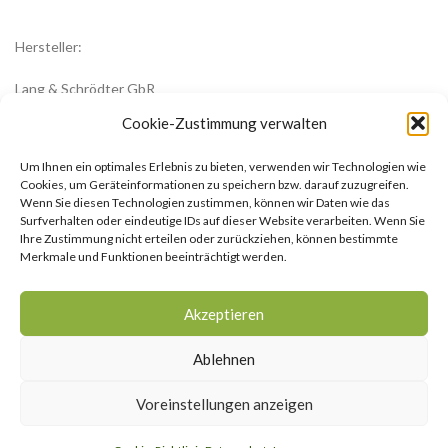
Hersteller:
Lang & Schrödter GbR
Königsberger Str. 8
Cookie-Zustimmung verwalten
23701 Eutin
Um Ihnen ein optimales Erlebnis zu bieten, verwenden wir Technologien wie
office@zwiebelblueher.de
Cookies, um Geräteinformationen zu speichern bzw. darauf zuzugreifen.
Wenn Sie diesen Technologien zustimmen, können wir Daten wie das
Surfverhalten oder eindeutige IDs auf dieser Website verarbeiten. Wenn Sie
Ihre Zustimmung nicht erteilen oder zurückziehen, können bestimmte
Merkmale und Funktionen beeinträchtigt werden.
Impressum
Akzeptieren
AGB
Ablehnen
Datenschutzerklärung
Voreinstellungen anzeigen
Cookie-Richtlinie (EU)