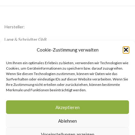
Hersteller:
Lang & Schrödter GbR
Königsberger Str. 8
Cookie-Zustimmung verwalten
23701 Eutin
Um Ihnen ein optimales Erlebnis zu bieten, verwenden wir Technologien wie
office@zwiebelblueher.de
Cookies, um Geräteinformationen zu speichern bzw. darauf zuzugreifen.
Wenn Sie diesen Technologien zustimmen, können wir Daten wie das
Surfverhalten oder eindeutige IDs auf dieser Website verarbeiten. Wenn Sie
Ihre Zustimmung nicht erteilen oder zurückziehen, können bestimmte
Merkmale und Funktionen beeinträchtigt werden.
Impressum
Akzeptieren
AGB
Ablehnen
Datenschutzerklärung
Voreinstellungen anzeigen