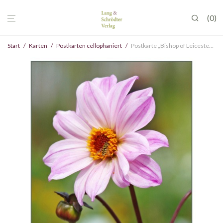
0
Start
/
Karten
/
Postkarten cellophaniert
/
Postkarte „Bishop of Leicester“, cellophaniert, VE 10