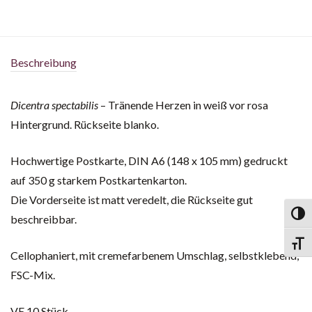
Beschreibung
Dicentra spectabilis
– Tränende Herzen in weiß vor rosa
Hintergrund. Rückseite blanko.
Hochwertige Postkarte, DIN A6 (148 x 105 mm) gedruckt
auf 350 g starkem Postkartenkarton.
Die Vorderseite ist matt veredelt, die Rückseite gut
Toggl
beschreibbar.
Toggl
Cellophaniert, mit cremefarbenem Umschlag, selbstklebend,
FSC-Mix.
VE 10 Stück.