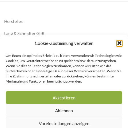
Hersteller:
Lang & Schrödter GbR
Königsberger Str. 8
Cookie-Zustimmung verwalten
23701 Eutin
Um Ihnen ein optimales Erlebnis zu bieten, verwenden wir Technologien wie
office@zwiebelblueher.de
Cookies, um Geräteinformationen zu speichern bzw. darauf zuzugreifen.
Wenn Sie diesen Technologien zustimmen, können wir Daten wie das
Surfverhalten oder eindeutige IDs auf dieser Website verarbeiten. Wenn Sie
Ihre Zustimmung nicht erteilen oder zurückziehen, können bestimmte
Merkmale und Funktionen beeinträchtigt werden.
Impressum
Akzeptieren
AGB
Ablehnen
Datenschutzerklärung
Voreinstellungen anzeigen
Cookie-Richtlinie (EU)