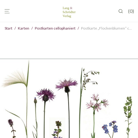
0
Start
/
Karten
/
Postkarten cellophaniert
/
Postkarte „Flockenblumen“ cellophaniert, VE 10