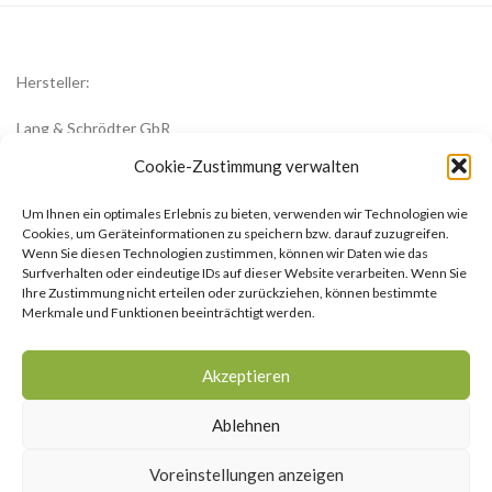
Hersteller:
Lang & Schrödter GbR
Königsberger Str. 8
Cookie-Zustimmung verwalten
23701 Eutin
Um Ihnen ein optimales Erlebnis zu bieten, verwenden wir Technologien wie
office@zwiebelblueher.de
Cookies, um Geräteinformationen zu speichern bzw. darauf zuzugreifen.
Wenn Sie diesen Technologien zustimmen, können wir Daten wie das
Surfverhalten oder eindeutige IDs auf dieser Website verarbeiten. Wenn Sie
Ihre Zustimmung nicht erteilen oder zurückziehen, können bestimmte
Merkmale und Funktionen beeinträchtigt werden.
Impressum
Akzeptieren
AGB
Ablehnen
Datenschutzerklärung
Voreinstellungen anzeigen
Cookie-Richtlinie (EU)