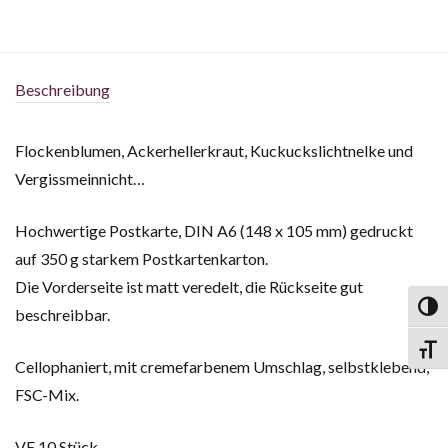
Beschreibung
Flockenblumen, Ackerhellerkraut, Kuckuckslichtnelke und
Vergissmeinnicht…
Hochwertige Postkarte, DIN A6 (148 x 105 mm) gedruckt
auf 350 g starkem Postkartenkarton.
Die Vorderseite ist matt veredelt, die Rückseite gut
Toggl
beschreibbar.
Toggl
Cellophaniert, mit cremefarbenem Umschlag, selbstklebend,
FSC-Mix.
VE 10 Stück.