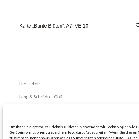
Karte „Bunte Blüten“, A7, VE 10
Hersteller:
Lang & Schrödter GbR
Königsberger Str. 8
23701 Eutin
office@zwiebelblueher.de
Um Ihnen ein optimales Erlebnis zu bieten, verwenden wir Technologien wie 
Geräteinformationen zu speichern bzw. darauf zuzugreifen. Wenn Sie diesen
zustimmen, können wir Daten wie das Surfverhalten oder eindeutige IDs auf d